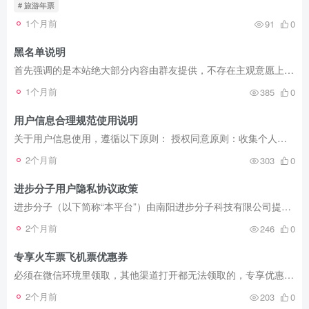
# 旅游年票
1个月前
91
0
黑名单说明
首先强调的是本站绝大部分内容由群友提供，不存在主观意愿上的虚假，但是不排除存在一定的概率信息更新不及时产生的信息错误，由于无法也不能完成信息真实性验证，所以需要自主辨别。 对于无法...
1个月前
385
0
用户信息合理规范使用说明
关于用户信息使用，遵循以下原则： 授权同意原则：收集个人信息应向个人信息主体告知收集、使用个人信息的目的、方式和范围等规则，并获得个人信息主体的授权同意。自主选择原则：当产品或服务...
2个月前
303
0
进步分子用户隐私协议政策
进步分子（以下简称“本平台”）由南阳进步分子科技有限公司提供服务，本平台十分重视用户的隐私。您在使用我们的服务时，我们会收集和使用您的相关个人信息及用户信息（以下统称为“信息”）。...
2个月前
246
0
专享火车票飞机票优惠券
必须在微信环境里领取，其他渠道打开都无法领取的，专享优惠券，每15天可以领取一次，本轮申请到的有效期到2024.12.31日，如果到期不能领取，可以联系群主再去申请。 先领券，再下单，多少是能...
2个月前
203
0