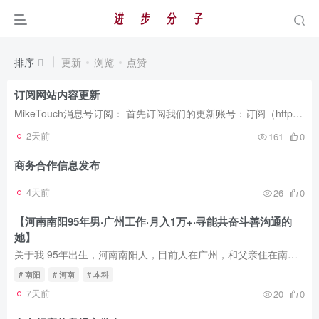
排序
更新
浏览
点赞
订阅网站内容更新
MikeTouch消息号订阅： 首先订阅我们的更新账号：订阅（https://open.miketouch.com/s10fBYaR?a=1） 然后下载消息号APP登陆后接收更新推动消息（推送是及时的，但是可能因为APP的缓存问题会存在...
2天前
161
0
商务合作信息发布
4天前
26
0
【河南南阳95年男·广州工作·月入1万+·寻能共奋斗善沟通的
她】
关于我 95年出生，河南南阳人，目前人在广州，和父亲住在南岗老小区，环境安静。身高170，体重在65-69kg之间浮动（阿福的体重秤不太准，哈哈）。近视但不严重，没学车，怕祸害别人。 收入一万多...
# 南阳
# 河南
# 本科
7天前
20
0