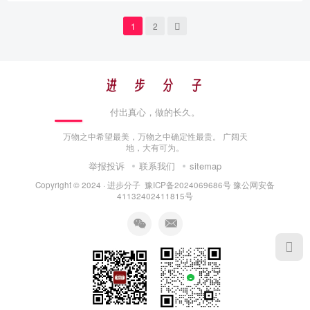
1
2
付出真心，做的长久。
万物之中希望最美，万物之中确定性最贵。 广阔天
地，大有可为。
举报投诉
联系我们
sitemap
Copyright © 2024 ·
进步分子
豫ICP备2024069686号
豫公网安备
41132402411815号