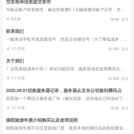
交友相亲信息提交发布
为验证账户的有效性，象征性收费0.1元确保微信账户正常，非无实名，无法支付的涉诈微信。
8天前
66
0
联系我们
一般来说手机号就是微信号，也是企业微信号（为了降低成本，企业微信不再添加好友）。 对违规内容投诉举报： 投诉电话：13697425468 投诉邮箱：neirong@jinbufenzi.work 在线投诉：发起投诉 其...
1个月前
380
0
关于我们
》运营基础成本介绍 》本站功能实现，服务器域名使用腾讯云，程序使用wordpress，主题使用子比主题，由于切换服务商备案信息重审没有变化，就不更新京东这张备案图片了。 工商执照注册号/统一社...
1个月前
308
0
2025.09.01切换服务器记录，服务器从京东云切换到腾讯云
前置放一个腾讯云服务器广告（确实划算，活动地址已经放好了）： 》2h4g5m到手168一年【第一个组合购选择245配置的，然后就能看到168一年，如果你额外有会员券20或者30能再减，但是应该修了这个...
1个月前
82
0
南阳旅游年票介绍购买以及使用说明
南阳旅游年票不仅仅是旅游门票，更是本地吃喝玩乐的权益聚合产品，如果景区距离自己家比较近，那就非常非常建议购买使用，实际就相当于把景区变成自己家的后花园，年票的费用不过就是每年管理费...