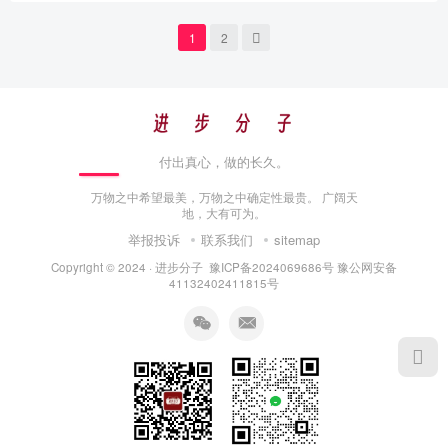
1
2
付出真心，做的长久。
万物之中希望最美，万物之中确定性最贵。 广阔天
地，大有可为。
举报投诉
联系我们
sitemap
Copyright © 2024 ·
进步分子
豫ICP备2024069686号
豫公网安备
41132402411815号