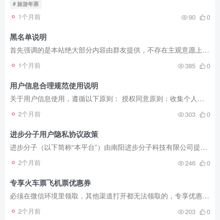
# 旅游年票
1个月前
90
0
黑名单说明
首先强调的是本站绝大部分内容由群友提供，不存在主观意愿上的虚假，但是不排除存在一定的概率信息更新不及时产生的信息错误，由于无法也不能完成信息真实性验证，所以需要自主辨别。 对于无法...
1个月前
385
0
用户信息合理规范使用说明
关于用户信息使用，遵循以下原则： 授权同意原则：收集个人信息应向个人信息主体告知收集、使用个人信息的目的、方式和范围等规则，并获得个人信息主体的授权同意。自主选择原则：当产品或服务...
2个月前
303
0
进步分子用户隐私协议政策
进步分子（以下简称“本平台”）由南阳进步分子科技有限公司提供服务，本平台十分重视用户的隐私。您在使用我们的服务时，我们会收集和使用您的相关个人信息及用户信息（以下统称为“信息”）。...
2个月前
246
0
专享火车票飞机票优惠券
必须在微信环境里领取，其他渠道打开都无法领取的，专享优惠券，每15天可以领取一次，本轮申请到的有效期到2024.12.31日，如果到期不能领取，可以联系群主再去申请。 先领券，再下单，多少是能...
2个月前
203
0