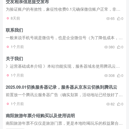
交友相亲信息提交发布
为验证账户的有效性，象征性收费0.1元确保微信账户正常，非无实名，无法支付的涉诈微信。
8天前
65
0
联系我们
一般来说手机号就是微信号，也是企业微信号（为了降低成本，企业微信不再添加好友）。 对违规内容投诉举报： 投诉电话：13697425468 投诉邮箱：neirong@jinbufenzi.work 在线投诉：发起投诉 其...
1个月前
380
0
关于我们
》运营基础成本介绍 》本站功能实现，服务器域名使用腾讯云，程序使用wordpress，主题使用子比主题，由于切换服务商备案信息重审没有变化，就不更新京东这张备案图片了。 工商执照注册号/统一社...
1个月前
308
0
2025.09.01切换服务器记录，服务器从京东云切换到腾讯云
前置放一个腾讯云服务器广告（确实划算，活动地址已经放好了）： 》2h4g5m到手168一年【第一个组合购选择245配置的，然后就能看到168一年，如果你额外有会员券20或者30能再减，但是应该修了这个...
1个月前
82
0
南阳旅游年票介绍购买以及使用说明
南阳旅游年票不仅仅是旅游门票，更是本地吃喝玩乐的权益聚合产品，如果景区距离自己家比较近，那就非常非常建议购买使用，实际就相当于把景区变成自己家的后花园，年票的费用不过就是每年管理费...