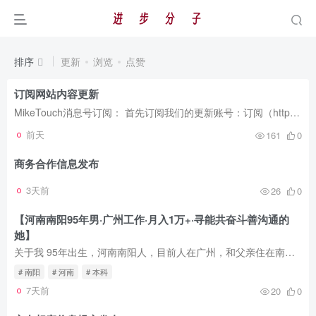
排序
更新
浏览
点赞
订阅网站内容更新
MikeTouch消息号订阅： 首先订阅我们的更新账号：订阅（https://open.miketouch.com/s10fBYaR?a=1） 然后下载消息号APP登陆后接收更新推动消息（推送是及时的，但是可能因为APP的缓存问题会存在...
前天
161
0
商务合作信息发布
3天前
26
0
【河南南阳95年男·广州工作·月入1万+·寻能共奋斗善沟通的
她】
关于我 95年出生，河南南阳人，目前人在广州，和父亲住在南岗老小区，环境安静。身高170，体重在65-69kg之间浮动（阿福的体重秤不太准，哈哈）。近视但不严重，没学车，怕祸害别人。 收入一万多...
# 南阳
# 河南
# 本科
7天前
20
0