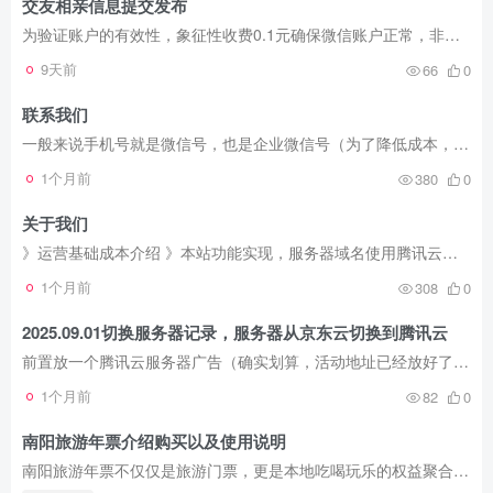
交友相亲信息提交发布
登录密码
为验证账户的有效性，象征性收费0.1元确保微信账户正常，非无实名，无法支付的涉诈微信。
找回密码
记住登录
9天前
66
0
登录
联系我们
一般来说手机号就是微信号，也是企业微信号（为了降低成本，企业微信不再添加好友）。 对违规内容投诉举报： 投诉电话：13697425468 投诉邮箱：neirong@jinbufenzi.work 在线投诉：发起投诉 其...
社交账号登录
1个月前
380
0
关于我们
使用社交账号登录即表示同意
隐私声明
》运营基础成本介绍 》本站功能实现，服务器域名使用腾讯云，程序使用wordpress，主题使用子比主题，由于切换服务商备案信息重审没有变化，就不更新京东这张备案图片了。 工商执照注册号/统一社...
1个月前
308
0
2025.09.01切换服务器记录，服务器从京东云切换到腾讯云
前置放一个腾讯云服务器广告（确实划算，活动地址已经放好了）： 》2h4g5m到手168一年【第一个组合购选择245配置的，然后就能看到168一年，如果你额外有会员券20或者30能再减，但是应该修了这个...
1个月前
82
0
南阳旅游年票介绍购买以及使用说明
南阳旅游年票不仅仅是旅游门票，更是本地吃喝玩乐的权益聚合产品，如果景区距离自己家比较近，那就非常非常建议购买使用，实际就相当于把景区变成自己家的后花园，年票的费用不过就是每年管理费...