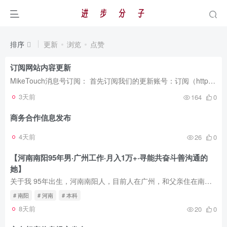
排序
更新
浏览
点赞
订阅网站内容更新
MikeTouch消息号订阅： 首先订阅我们的更新账号：订阅（https://open.miketouch.com/s10fBYaR?a=1） 然后下载消息号APP登陆后接收更新推动消息（推送是及时的，但是可能因为APP的缓存问题会存在...
3天前
164
0
商务合作信息发布
4天前
26
0
【河南南阳95年男·广州工作·月入1万+·寻能共奋斗善沟通的
登录
她】
关于我 95年出生，河南南阳人，目前人在广州，和父亲住在南岗老小区，环境安静。身高170，体重在65-69kg之间浮动（阿福的体重秤不太准，哈哈）。近视但不严重，没学车，怕祸害别人。 收入一万多...
没有账号？立即注册
# 南阳
# 河南
# 本科
8天前
20
0
用户名/手机号/邮箱