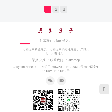
1
2
付出真心，做的长久。
万物之中希望最美，万物之中确定性最贵。 广阔天
地，大有可为。
举报投诉
联系我们
sitemap
Copyright © 2024 ·
进步分子
豫ICP备2024069686号
豫公网安备
41132402411815号