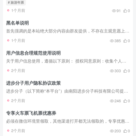
# 旅游年票
1个月前
91
0
黑名单说明
首先强调的是本站绝大部分内容由群友提供，不存在主观意愿上的虚假，但是不排除存在一定的概率信息更新不及时产生的信息错误，由于无法也不能完成信息真实性验证，所以需要自主辨别。 对于无法...
1个月前
385
0
用户信息合理规范使用说明
关于用户信息使用，遵循以下原则： 授权同意原则：收集个人信息应向个人信息主体告知收集、使用个人信息的目的、方式和范围等规则，并获得个人信息主体的授权同意。自主选择原则：当产品或服务...
2个月前
303
0
进步分子用户隐私协议政策
进步分子（以下简称“本平台”）由南阳进步分子科技有限公司提供服务，本平台十分重视用户的隐私。您在使用我们的服务时，我们会收集和使用您的相关个人信息及用户信息（以下统称为“信息”）。...
2个月前
246
0
专享火车票飞机票优惠券
必须在微信环境里领取，其他渠道打开都无法领取的，专享优惠券，每15天可以领取一次，本轮申请到的有效期到2024.12.31日，如果到期不能领取，可以联系群主再去申请。 先领券，再下单，多少是能...
2个月前
203
0