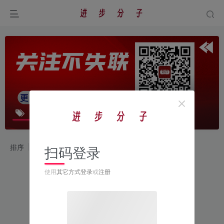
业务工具
共0篇
排序
更新
浏览
点赞
扫码登录
使用
其它方式登录
或
注册