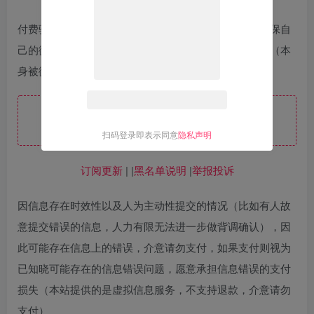
付费验证后可见进群二维码，然后扫码进群即可，请确保自
己的微信状态正常，一般来说能支付就肯定进群没问题（本
身被微信风险风控可能扫码无法进群）：
此处内容已隐藏，请付费后查看
扫码登录即表示同意
隐私声明
订阅更新
| |
黑名单说明
|
举报投诉
因信息存在时效性以及人为主动性提交的情况（比如有人故
意提交错误的信息，人力有限无法进一步做背调确认），因
此可能存在信息上的错误，介意请勿支付，如果支付则视为
已知晓可能存在的信息错误问题，愿意承担信息错误的支付
损失（本站提供的是虚拟信息服务，不支持退款，介意请勿
支付）