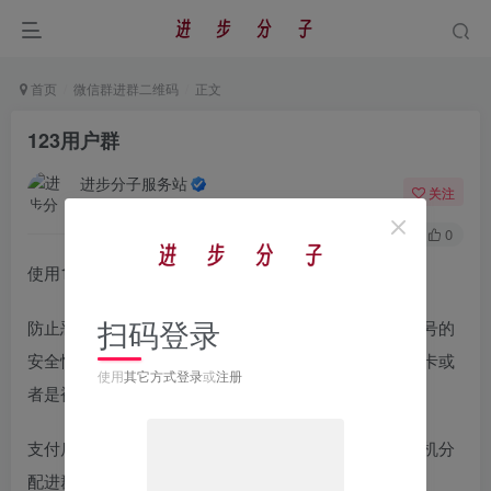
首页
微信群进群二维码
正文
123用户群
进步分子服务站
关注
关注微信公众号：进步分子服务站，进群
1114
0
使用123云盘的用户交流群
扫码登录
防止恶意进群刷广告的用户，采用小额支付验证微信行号的
安全性（广告账号一般没有实名认证或者无法绑定银行卡或
使用
其它方式登录
或
注册
者是被风控限制支付，无法完成支付）
支付后就有进群二维码，由于存在满员群，采用活码随机分
配进群。